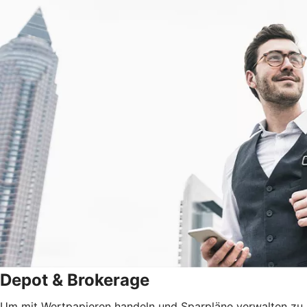
Depot & Brokerage
Um mit Wertpapieren handeln und Sparpläne verwalten zu k