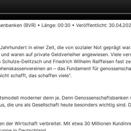
enbanken (BVR) • Länge: 00:30 • Veröffentlicht: 30.04.20
ahrhundert in einer Zeit, die von sozialer Not geprägt wa
d waren auf private Geldverleiher angewiesen. Viele versch
chulze-Delitzsch und Friedrich Wilhelm Raiffeisen fast zei
rlehenskassenvereinen an – das Fundament für genossenscha
icht schafft, das schaffen viele“.
ftsmodell moderner denn je. Denn Genossenschaftsbanken v
, die uns als Gesellschaft heute besonders wichtig sind. Da
n der Wirtschaft verbreitet. Mit etwa 30 Millionen Kundinn
uppe in Deutschland.