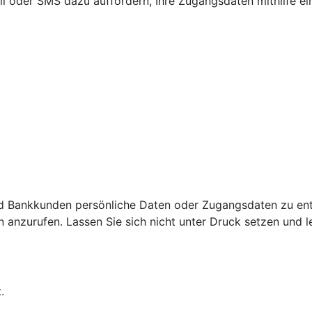
ail oder SMS dazu auffordern, Ihre Zugangsdaten mithilfe e
d Bankkunden persönliche Daten oder Zugangsdaten zu ent
nzurufen. Lassen Sie sich nicht unter Druck setzen und leg
.