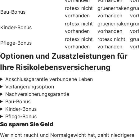
rotesx
nicht
gruenerhaken
gru
Bau-Bonus
vorhanden
vorhanden
vor
rotesx
nicht
gruenerhaken
gru
Kinder-Bonus
vorhanden
vorhanden
vor
rotesx
nicht
rotesx
nicht
gru
Pflege-Bonus
vorhanden
vorhanden
vor
Optionen und Zusatzleistungen für
Ihre Risikolebensversicherung
Anschlussgarantie verbundene Leben
Verlängerungsoption
Nachversicherungsgarantie
Bau-Bonus
Kinder-Bonus
Pflege-Bonus
So sparen Sie Geld
Wer nicht raucht und Normalgewicht hat, zahlt niedrigere