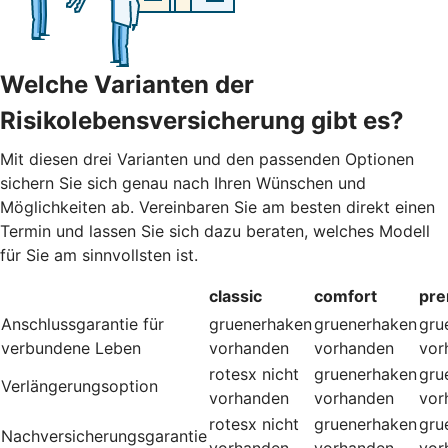
Welche Varianten der
Risikolebensversicherung gibt es?
Mit diesen drei Varianten und den passenden Optionen
sichern Sie sich genau nach Ihren Wünschen und
Möglichkeiten ab. Vereinbaren Sie am besten direkt einen
Termin und lassen Sie sich dazu beraten, welches Modell
für Sie am sinnvollsten ist.
classic
comfort
pr
Anschlussgarantie für
gruenerhaken
gruenerhaken
gru
verbundene Leben
vorhanden
vorhanden
vor
rotesx
nicht
gruenerhaken
gru
Verlängerungsoption
vorhanden
vorhanden
vor
rotesx
nicht
gruenerhaken
gru
Nachversicherungsgarantie
vorhanden
vorhanden
vor